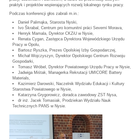
praktyk i projektów wspierających rozwój lokalnego rynku pracy.
Podczas konferencji głos zabrali m.in.:
Daniel Palimąka, Starosta Nyski,
Ivo Škrabal, Centrum pro komunitní práci Severní Morava,
Henryk Mamala, Dyrektor CKZiU w Nysie,
Renata Cygan, Zastępca Dyrektora Wojewódzkiego Urzędu
Pracy w Opolu,
Bartosz Ryszka, Prezes Opolskiej Izby Gospodarczej,
Michał Wojczyszyn, Dyrektor Opolskiego Centrum Rozwoju
Gospodarki,
Tomasz Wróbel, Dyrektor Powiatowego Urzędu Pracy w Nysie,
Jadwiga Miśtak, Managerka Rekrutacji UMICORE Battery
Materials,
Kazimierz Darowski, Naczelnik Wydziału Edukacji i Kultury
Starostwa Powiatowego w Nysie,
Katarzyna Grygorowicz, doradca zawodowy ZST Nysa,
dr inż. Jacek Tomasiak, Prodziekan Wydziału Nauk
Technicznych PANS w Nysie.