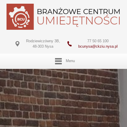
Rodziewiczówny 3B,
77 50 65 100
48-303 Nysa
bcunysa@ckziu.nysa.pl
Menu